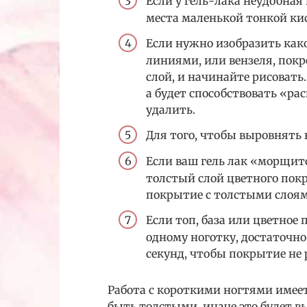
Если у гель-лака неудобна
места маленькой тонкой ки
Если нужно изобразить ка
линиями, или вензеля, покр
слой, и начинайте рисовать
а будет способствовать «ра
удалить.
Для того, чтобы выровнять н
Если ваш гель лак «морщит
толстый слой цветного покр
покрытие с толстыми слоям
Если топ, база или цветное
одному ноготку, достаточно
секунд, чтобы покрытие не 
Работа с короткими ногтями имее
быть толстыми, иначе это будет в