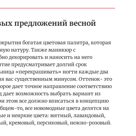
вых предложений весной
покрытия богатая цветовая палитра, которая
ную натуру. Также маникюр с
бно декорировать и наносить на него
ытие предусматривает долгий срок
льница «перекрашивать» ногти каждые два
для вас существенным минусом. Оттенок- это
торое дает точное направление соответствию
од дает возможность выбрать вариант из
ри этом все должно вписаться в концепцию
общем-то, все новомодные цвета делятся на
вые и неяркие цвета: мятный, лавандовый,
ый, кремовый, персиковый, нежно-розовый.