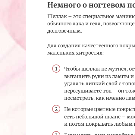
Немного о ногтевом 
Шеллак – это специальное маникюр
обычного лака и геля, позволяющ
долговечным.
Для создания качественного покры
маленьких хитростях:
Чтобы шеллак не мутнел, о
вытащить руки из лампы и о
удалять липкий слой с топо
пересушиваете топ – он то
посмотреть, как именно лам
Не которые цветные покрыт
есть небольшой нюанс – мо
и потом покрывать любым 