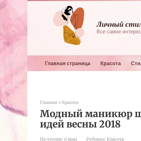
Перейти
к
контенту
Личный сти
Все самое интерес
Главная страница
Красота
Сти
Главная
»
Красота
Модный маникюр ш
идей весны 2018
На чтение:
6 мин
Рубрика:
Красота