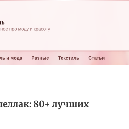
ль
ное про моду и красоту
ль и мода
Разные
Текстиль
Статьи
еллак: 80+ лучших