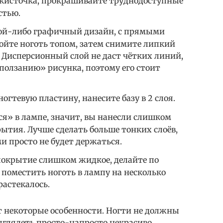
я кисточка, прокрашивайте труднодоступные
стью.
кой-либо графичный дизайн, с прямыми
ойте ноготь топом, затем снимите липкий
. Дисперсионный слой не даст чётких линий,
сползанию» рисунка, поэтому его стоит
огтевую пластину, нанесите базу в 2 слоя.
ся» в лампе, значит, вы нанесли слишком
ытия. Лучше сделать больше тонких слоёв,
и просто не будет держаться.
 покрытие слишком жидкое, делайте по
 поместить ноготь в лампу на несколько
растекалось.
т некоторые особенности. Ногти не должны
ыглядеть просто-напросто некрасиво