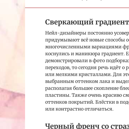
Сверкающий градиен
Нейл-дизайнеры постоянно усове
придумывают всё новые способы о
многочисленными вариациями фр
коснулись и маникюра градиент. 
демонстрировали в фото подборк
переходов, то сегодня речь идёт 
или мелкими кристаллами. Для эт
выбранным оттенком лака и выдел
располагая большее скопление бл
пластины. Также очень красиво с
оттенков покрытий. Блёстки в под
или контрастно отличаться.
Черный френч со стра