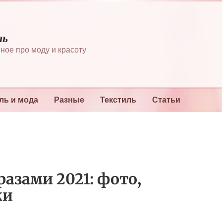
ль
ное про моду и красоту
ль и мода
Разные
Текстиль
Статьи
разами 2021: фото,
ки