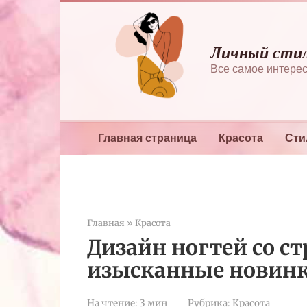
Перейти
к
контенту
Личный сти
Все самое интерес
Главная страница
Красота
Сти
Главная
»
Красота
Дизайн ногтей со ст
изысканные новин
На чтение:
3 мин
Рубрика:
Красота