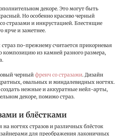
ополнительном декоре. Это могут быть
красный. Но особенно красиво черный
о стразами и инкрустацией. Блестящие
о ярче и заметнее.
 страз по-прежнему считается прикорневая
ю композицию из камней разного размера,
а.
атовый черный
френч со стразами
. Дизайн
дратных, овальных и миндалевидных ногтях.
создать нежные и аккуратные нейл-арты,
ельном декоре, помимо страз.
зами и блёстками
 на ногтях стразов и различных блёсток
дизайнерами для преображения лаконичных