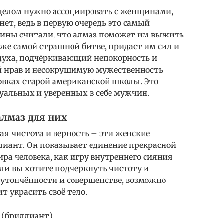
делом нужно ассоциировать с женщинами,
нет, ведь в первую очередь это самый
воины считали, что алмаз поможет им выжить
аже самой страшной битве, придаст им сил и
 духа, подчёркивающий непокорность и
ой нрав и несокрушимую мужественность
овках старой американской школы. Это
уальных и уверенных в себе мужчин.
лмаз для них
ая чистота и верность – эти женские
лиант. Он показывает единение прекрасной
ира человека, как игру внутреннего сияния
сли вы хотите подчеркнуть чистоту и
 утончённости и совершенстве, возможно
т украсить своё тело.
 (бриллиант).