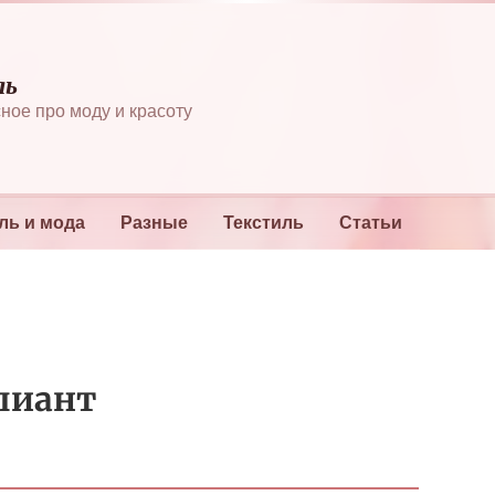
ль
ное про моду и красоту
ль и мода
Разные
Текстиль
Статьи
лиант