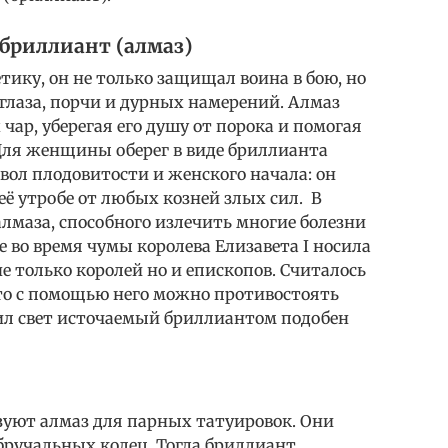
 бриллиант (алмаз)
тику, он не только защищал воина в бою, но
глаза, порчи и дурных намерений. Алмаз
чар, уберегая его душу от порока и помогая
ля женщины оберег в виде бриллианта
мвол плодовитости и женского начала: он
её утробе от любых козней злых сил. В
алмаза, способного излечить многие болезни
 во время чумы королева Елизавета I носила
е только королей но и епископов. Считалось
что c помощью него можно противостоять
сил свет источаемый бриллиантом подобен
уют алмаз для парных татуировок. Они
бручальных колец. Тогда бриллиант