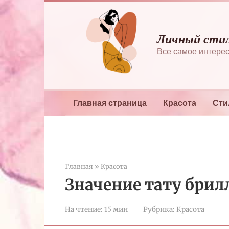
Перейти
к
контенту
Личный сти
Все самое интерес
Главная страница
Красота
Сти
Главная
»
Красота
Значение тату брил
На чтение:
15 мин
Рубрика:
Красота