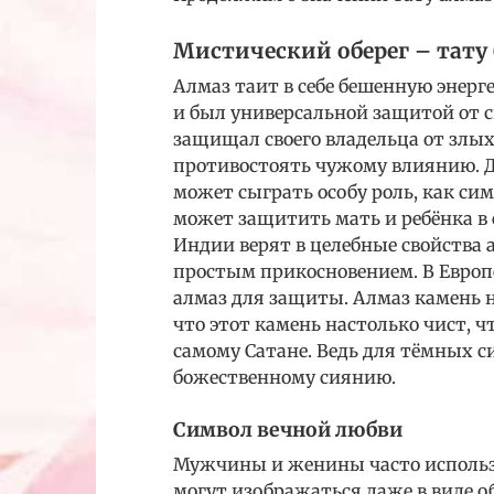
Мистический оберег – тату
Алмаз таит в себе бешенную энерге
и был универсальной защитой от с
защищал своего владельца от злых 
противостоять чужому влиянию. Д
может сыграть особу роль, как си
может защитить мать и ребёнка в 
Индии верят в целебные свойства 
простым прикосновением. В Европе
алмаз для защиты. Алмаз камень н
что этот камень настолько чист, 
самому Сатане. Ведь для тёмных 
божественному сиянию.
Символ вечной любви
Мужчины и женины часто использ
могут изображаться даже в виде о