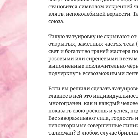
становится символом искренней ч
клятв, непоколебимой верности. Т
союза.
Такую татуировку не скрывают от
открытых, заметных частях тела (
свет и богатство граней мастера 
розовыми или сиреневыми цветами
выполненные исключительно чёр
подчеркнуть всевозможными лент
Если вы решили сделать татуиров
главное в ней это индивидуально
многогранен, как и каждый челове
показать свою роскошь и успех, п
Вас завораживают сила, гордость и
неповторимые совершенные линии
талисман? В любом случае бриллиа