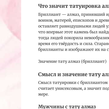
Что значит татуировка ал
Бриллиант — алмаз, принявший ид
воинов, матерей, епископов и древ
оставляет равнодушными людей уж
что впервые этот камень был найде
тогда людей покорила невообразим
время его твёрдость и сила. Стара
бриллианты и изображают их на с
Значение тату алмаз (бриллиант)
Смысл и значение тату ал
Смысл татуировки с бриллиантом т
считает унисексовым, а значит 
мере.
Мужчины с тату алмаз