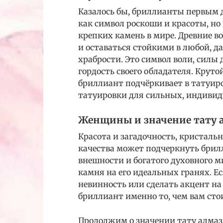
Казалось бы, бриллианты первым 
как символ роскоши и красоты, но 
крепких камень в мире. Древние 
и оставаться стойкими в любой, д
храбрости. Это символ воли, силы
гордость своего обладателя. Крут
бриллиант подчёркивает в татуир
татуировки для сильных, индивид
Женщины и значение тату а
Красота и загадочность, кристальн
качества может подчеркнуть брил
внешности и богатого духовного м
камня на его идеальных гранях. Е
невинность или сделать акцент на
бриллиант именно то, чем вам стои
Продолжим о значении тату алмаз