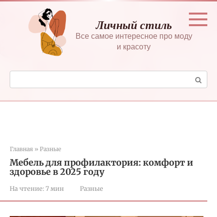
Перейти
к
Личный стиль
контенту
Все самое интересное про моду
и красоту
Поиск:
Главная
»
Разные
Мебель для профилактория: комфорт и
здоровье в 2025 году
На чтение:
7 мин
Разные