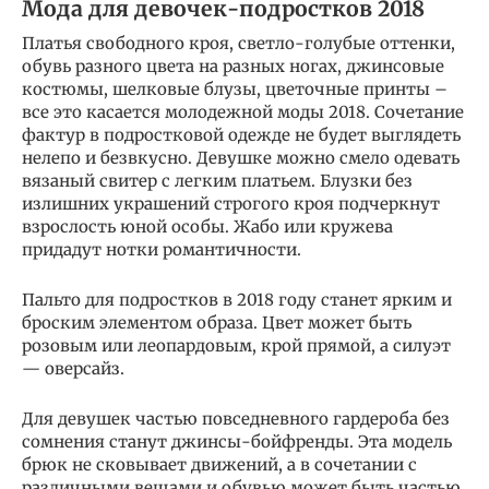
Мода для девочек-подростков 2018
Платья свободного кроя, светло-голубые оттенки,
обувь разного цвета на разных ногах, джинсовые
костюмы, шелковые блузы, цветочные принты –
все это касается молодежной моды 2018. Сочетание
фактур в подростковой одежде не будет выглядеть
нелепо и безвкусно. Девушке можно смело одевать
вязаный свитер с легким платьем. Блузки без
излишних украшений строгого кроя подчеркнут
взрослость юной особы. Жабо или кружева
придадут нотки романтичности.
Пальто для подростков в 2018 году станет ярким и
броским элементом образа. Цвет может быть
розовым или леопардовым, крой прямой, а силуэт
— оверсайз.
Для девушек частью повседневного гардероба без
сомнения станут джинсы-бойфренды. Эта модель
брюк не сковывает движений, а в сочетании с
различными вещами и обувью может быть частью