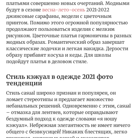
платьями совершенно новых очертаний. Модными
будут в сезоне
весна-лето-осень
2021-2022
джинсовые сарафаны, модели с цветочным
принтом. Помимо этого огромной популярностью
продолжают пользоваться изделия с мелким
рисунком. Цветочные платья гармоничны в разных
модных образах. Романтический образ завершат
классические лодочки и легкая накидка. Дерзости
образу прибавят косуха и кеды. Для школы
подойдут платья в деловом стиле.
Стиль кэжуал в одежде 2021 фото
тенденции
Стиль casual широко признан и популярен, он
ломает стереотипы и предлагает множество
небанальных решений. Одновременно с этим, casual
– отмазка для лентяев, которые оправдывают
бездумный подход к одежде словами «я ношу
кэжуал». Небрежная элегантность не имеет ничего
общего с безвкусицей! Никаких блестящих, легко