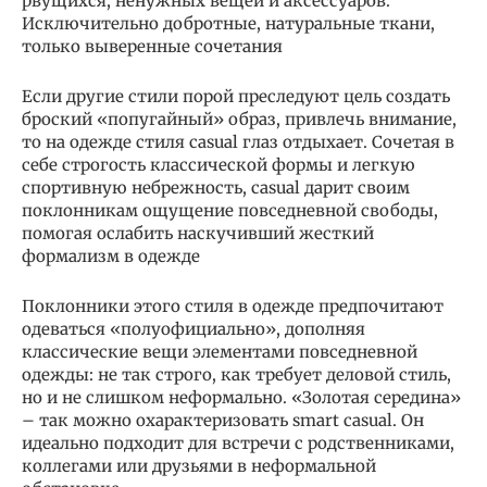
рвущихся, ненужных вещей и аксессуаров.
Исключительно добротные, натуральные ткани,
только выверенные сочетания
Если другие стили порой преследуют цель создать
броский «попугайный» образ, привлечь внимание,
то на одежде стиля casual глаз отдыхает. Сочетая в
себе строгость классической формы и легкую
спортивную небрежность, casual дарит своим
поклонникам ощущение повседневной свободы,
помогая ослабить наскучивший жесткий
формализм в одежде
Поклонники этого стиля в одежде предпочитают
одеваться «полуофициально», дополняя
классические вещи элементами повседневной
одежды: не так строго, как требует деловой стиль,
но и не слишком неформально. «Золотая середина»
– так можно охарактеризовать smart casual. Он
идеально подходит для встречи с родственниками,
коллегами или друзьями в неформальной