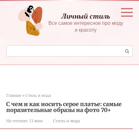
Перейти
к
Личный стиль
контенту
Все самое интересное про моду
и красоту
Поиск:
Главная
»
Стиль и мода
С чем и как носить серое платье: самые
поразительные образы на фото 70+
На чтение:
13 мин
Стиль и мода