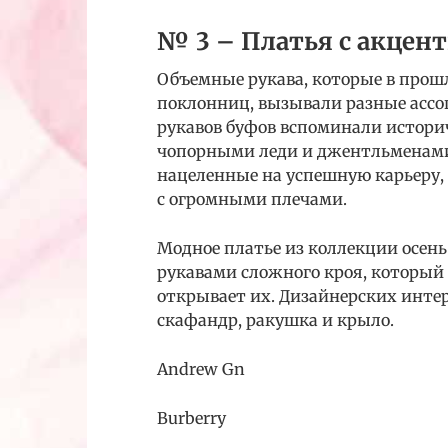
№ 3 – Платья с акце
Объемные рукава, которые в прош
поклонниц, вызывали разные асс
рукавов буфов вспоминали истори
чопорными леди и джентльменами 
нацеленные на успешную карьеру, 
с огромными плечами.
Модное платье из коллекции осен
рукавами сложного кроя, который 
открывает их. Дизайнерских инте
скафандр, ракушка и крыло.
Andrew Gn
Burberry