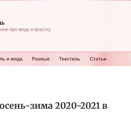
ль
ное про моду и красоту
ль и мода
Разные
Текстиль
Статьи
сень-зима 2020-2021 в
н