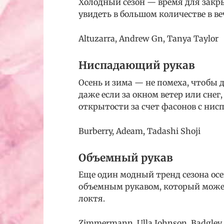
Холодный сезон — время для закр
увидеть в большом количестве в ве
Altuzarra, Andrew Gn, Tanya Taylor
Ниспадающий рукав
Осень и зима — не помеха, чтобы 
даже если за окном ветер или сне
открытости за счет фасонов с нис
Burberry, Adeam, Tadashi Shoji
Объемный рукав
Еще один модный тренд сезона осе
объемным рукавом, который может
локтя.
Zimmermann, Ulla Johnson, Badgley