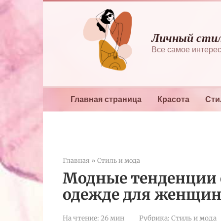
Перейти
к
контенту
Личный сти
Все самое интерес
Главная страница
Красота
Сти
Главная
»
Стиль и мода
Модные тенденции о
одежде для женщи
На чтение:
26 мин
Рубрика:
Стиль и мода